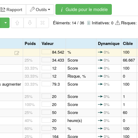
Guide pour le modèle
Rapport
Outils
Éléments:
14 / 36
Initiatives:
0
Risques:
Poids
Valeur
Dynamique
Cible
84.542
%
0%
100
25%
34.433
Score
0%
66.667
33.33%
12
Score
0%
100
33.33%
12
Risque, %
0%
0
is augmenter
33.33%
79.3
Score
0%
100
25%
20
Score
0%
1
100%
20
Score
0%
1
25%
50
Score
0%
60
40%
20
heure(s)
0%
0
60%
70
%
0%
100
25%
164
Score
0%
100