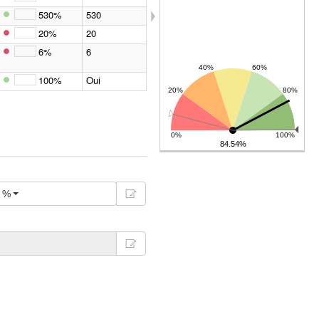
530%
530
20%
20
6%
6
100%
Oui
84.54%
%