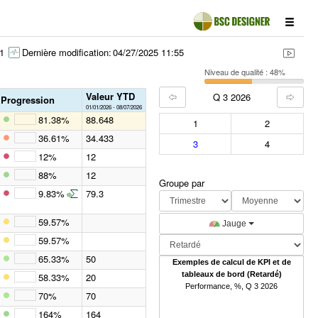
1
Dernière modification:
04/27/2025 11:55
Niveau de qualité : 48%
Valeur YTD
Q 3 2026
Progression
01/01/2026 - 08/07/2026
81.38%
88.648
1
2
36.61%
34.433
3
4
12%
12
88%
12
Groupe par
9.83%
79.3
59.57%
Jauge
59.57%
65.33%
50
Exemples de calcul de KPI et de
tableaux de bord (Retardé)
58.33%
20
Performance, %, Q 3 2026
70%
70
164%
164