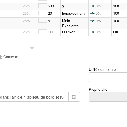
25%
530
$
0%
100
25%
20
horas/semana
0%
100
25%
6
Malo -
0%
100
Excelente
25%
Oui
Oui/Non
0%
Oui
Contexte
Unité de mesure
Propriétaire